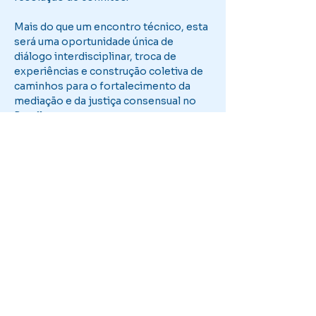
Mais do que um encontro técnico, esta 
será uma oportunidade única de 
diálogo interdisciplinar, troca de 
experiências e construção coletiva de 
caminhos para o fortalecimento da 
mediação e da justiça consensual no 
Brasil.
Inscrições e informações : 
https://www.even3.com.br/encontro-
nacional-de-mediadores-609245/
Compartilhe esse evento