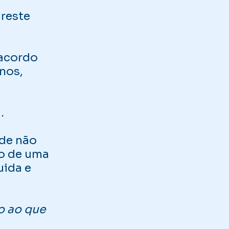
,
 reste
 acordo
nos,
.
 de não
to de uma
uida e
o ao que