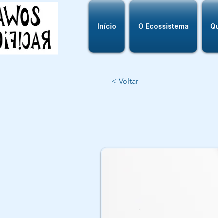
Início
O Ecossistema
Q
< Voltar