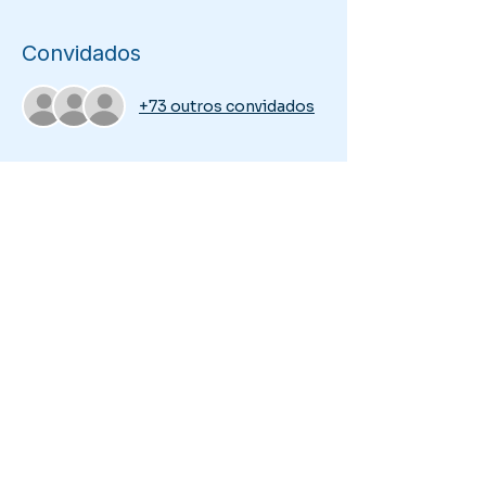
Convidados
+73 outros convidados
Compartilhe esse evento
vamospacificar@gmail.com
|
©2026 por Vamos
Pacificar