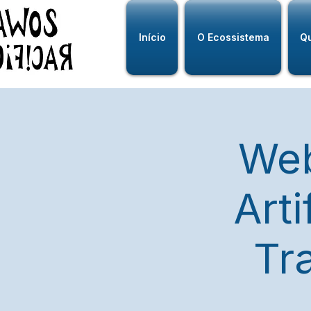
Início
O Ecossistema
Q
Web
Arti
Tr