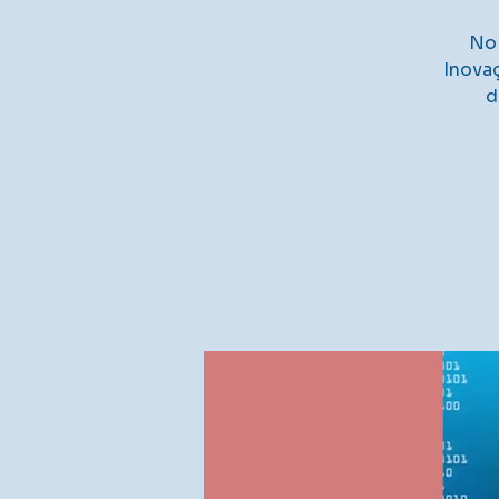
No 
Inova
d