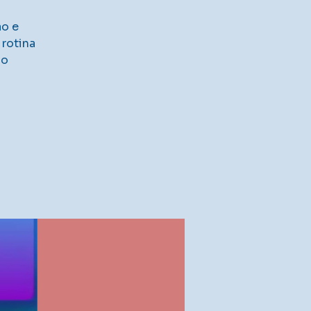
ão e
rotina
do