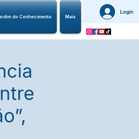
Login
ardim do Conhecimento
Mais
ncia
Entre
o”,