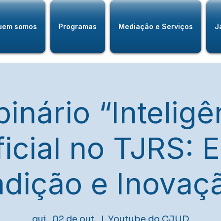
uem somos
Programas
Mediação e Serviços
J
inário “Inteligê
ficial no TJRS: 
adição e Inovaçã
qui., 02 de out.
  |  
Youtube do CJUD